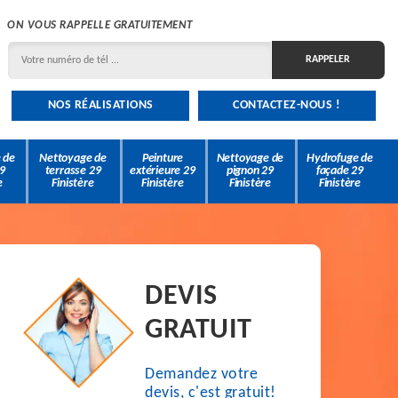
ON VOUS RAPPELLE GRATUITEMENT
NOS RÉALISATIONS
CONTACTEZ-NOUS !
 de
Nettoyage de
Peinture
Nettoyage de
Hydrofuge de
9
terrasse 29
extérieure 29
pignon 29
façade 29
e
Finistère
Finistère
Finistère
Finistère
DEVIS
GRATUIT
Demandez votre
devis, c'est gratuit!