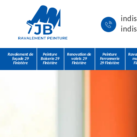
indi
indi
Ravalement de
Peinture
Renovation de
Peinture
Rava
façade 29
Boiserie 29
volets 29
Ferronnerie
ma
Finistère
Finistère
Finistère
29 Finistère
Fi