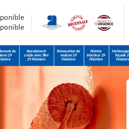
sponible
sponible
lement de
Ravalement
Rénovation de
Peintre
Nettoyage
ison 29
crépis avec filet
maison 29
intérieur 29
façade 2
nistère
29 Finistère
Finistère
Finistère
Finistèr