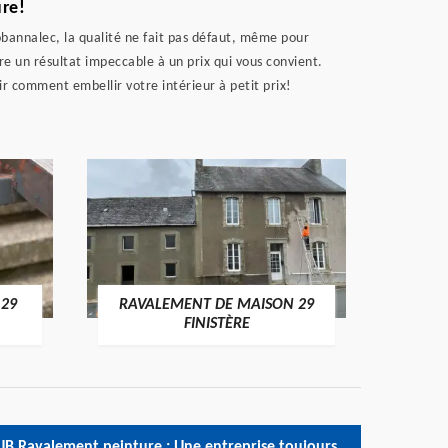
ure!
lobannalec, la qualité ne fait pas défaut, même pour
e un résultat impeccable à un prix qui vous convient.
r comment embellir votre intérieur à petit prix!
 29
RAVALEMENT DE MAISON 29
RAV
FINISTÈRE
JB Ravalement peinture : Une entreprise toujours