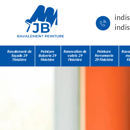
indi
indi
Ravalement de
Peinture
Renovation de
Peinture
Rava
façade 29
Boiserie 29
volets 29
Ferronnerie
ma
Finistère
Finistère
Finistère
29 Finistère
Fi