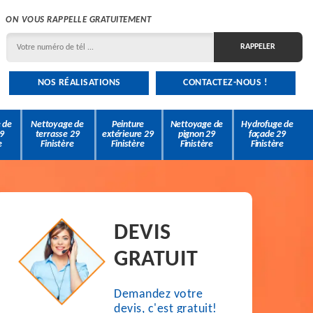
ON VOUS RAPPELLE GRATUITEMENT
NOS RÉALISATIONS
CONTACTEZ-NOUS !
 de
Nettoyage de
Peinture
Nettoyage de
Hydrofuge de
9
terrasse 29
extérieure 29
pignon 29
façade 29
e
Finistère
Finistère
Finistère
Finistère
DEVIS
GRATUIT
Demandez votre
devis, c'est gratuit!