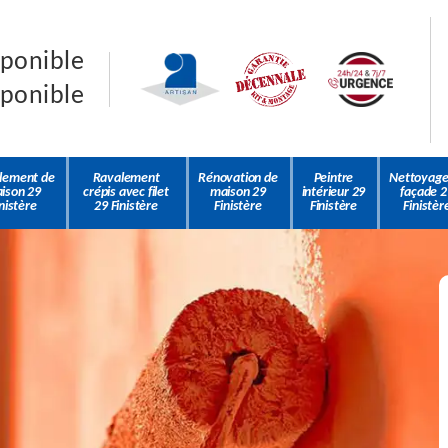
sponible
sponible
lement de
Ravalement
Rénovation de
Peintre
Nettoyage
ison 29
crépis avec filet
maison 29
intérieur 29
façade 2
nistère
29 Finistère
Finistère
Finistère
Finistèr