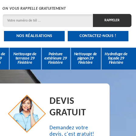
ON VOUS RAPPELLE GRATUITEMENT
NOS RÉALISATIONS
CONTACTEZ-NOUS !
 de
Nettoyage de
Peinture
Nettoyage de
Hydrofuge de
9
terrasse 29
extérieure 29
pignon 29
façade 29
e
Finistère
Finistère
Finistère
Finistère
DEVIS
GRATUIT
Demandez votre
devis, c'est gratuit!