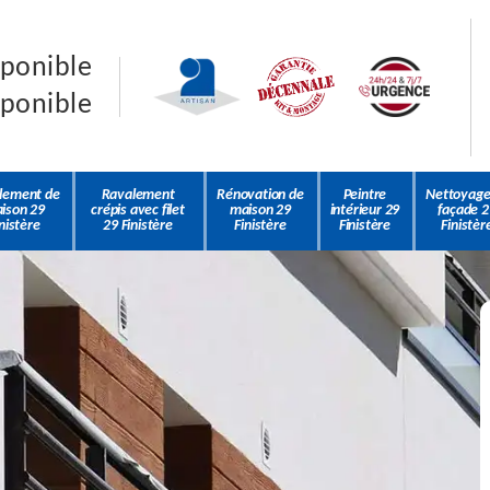
sponible
sponible
lement de
Ravalement
Rénovation de
Peintre
Nettoyage
ison 29
crépis avec filet
maison 29
intérieur 29
façade 2
nistère
29 Finistère
Finistère
Finistère
Finistèr