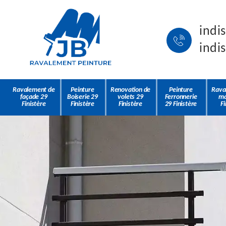
indi
indi
Ravalement de
Peinture
Renovation de
Peinture
Rava
façade 29
Boiserie 29
volets 29
Ferronnerie
ma
Finistère
Finistère
Finistère
29 Finistère
Fi