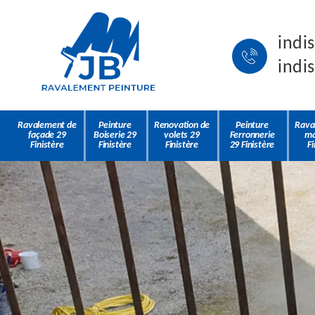
indi
indi
Ravalement de
Peinture
Renovation de
Peinture
Rava
façade 29
Boiserie 29
volets 29
Ferronnerie
ma
Finistère
Finistère
Finistère
29 Finistère
Fi