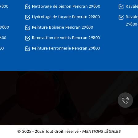
29800
Nettoyage de pignon Pencran 29800
Raval
Hydrofuge de façade Pencran 29800
Ravale
29800
29800
Peinture Boiserie Pencran 29800
9800
Renovation de volets Pencran 29800
00
Peinture Ferronnerie Pencran 29800
© 2025 - 2026 Tout droit réservé -
MENTIONS LÉGALES