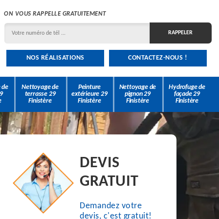
ON VOUS RAPPELLE GRATUITEMENT
NOS RÉALISATIONS
CONTACTEZ-NOUS !
 de
Nettoyage de
Peinture
Nettoyage de
Hydrofuge de
9
terrasse 29
extérieure 29
pignon 29
façade 29
e
Finistère
Finistère
Finistère
Finistère
DEVIS
GRATUIT
Demandez votre
devis, c'est gratuit!