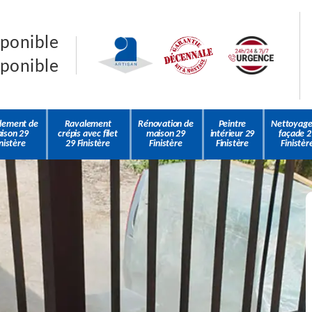
sponible
sponible
lement de
Ravalement
Rénovation de
Peintre
Nettoyage
ison 29
crépis avec filet
maison 29
intérieur 29
façade 2
nistère
29 Finistère
Finistère
Finistère
Finistèr