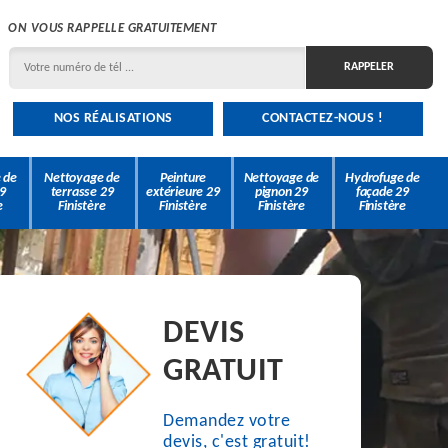
ON VOUS RAPPELLE GRATUITEMENT
NOS RÉALISATIONS
CONTACTEZ-NOUS !
 de
Nettoyage de
Peinture
Nettoyage de
Hydrofuge de
9
terrasse 29
extérieure 29
pignon 29
façade 29
e
Finistère
Finistère
Finistère
Finistère
DEVIS
GRATUIT
Demandez votre
devis, c'est gratuit!