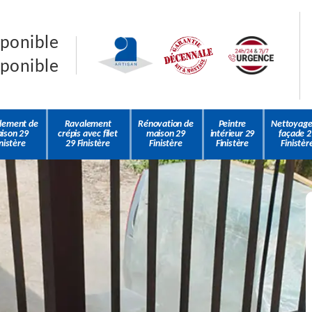
sponible
sponible
lement de
Ravalement
Rénovation de
Peintre
Nettoyage
ison 29
crépis avec filet
maison 29
intérieur 29
façade 2
nistère
29 Finistère
Finistère
Finistère
Finistèr