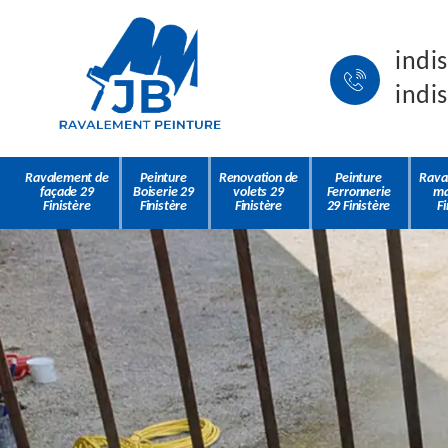
indi
indi
Ravalement de
Peinture
Renovation de
Peinture
Rava
façade 29
Boiserie 29
volets 29
Ferronnerie
ma
Finistère
Finistère
Finistère
29 Finistère
Fi