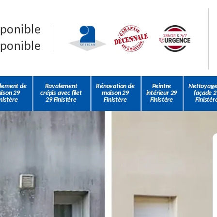
sponible
sponible
lement de
Ravalement
Rénovation de
Peintre
Nettoyage
ison 29
crépis avec filet
maison 29
intérieur 29
façade 2
nistère
29 Finistère
Finistère
Finistère
Finistèr