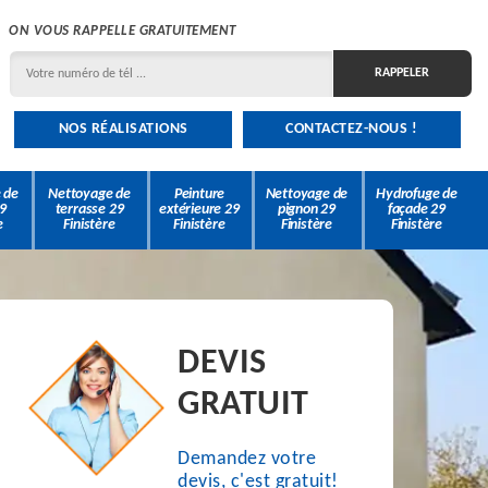
ON VOUS RAPPELLE GRATUITEMENT
NOS RÉALISATIONS
CONTACTEZ-NOUS !
 de
Nettoyage de
Peinture
Nettoyage de
Hydrofuge de
9
terrasse 29
extérieure 29
pignon 29
façade 29
e
Finistère
Finistère
Finistère
Finistère
DEVIS
GRATUIT
Demandez votre
devis, c'est gratuit!