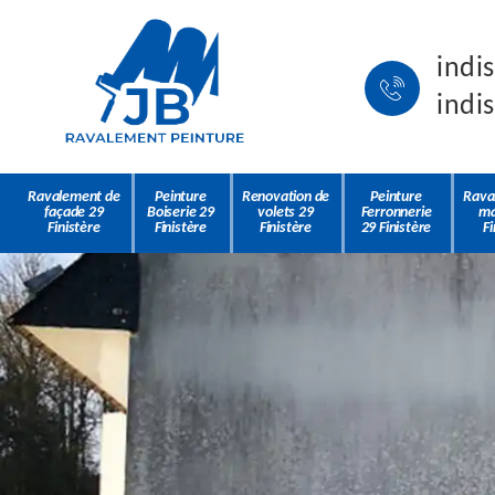
indi
indi
Ravalement de
Peinture
Renovation de
Peinture
Rava
façade 29
Boiserie 29
volets 29
Ferronnerie
ma
Finistère
Finistère
Finistère
29 Finistère
Fi