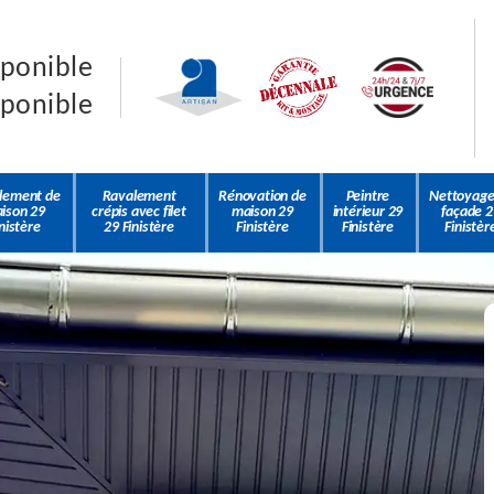
sponible
sponible
lement de
Ravalement
Rénovation de
Peintre
Nettoyage
ison 29
crépis avec filet
maison 29
intérieur 29
façade 2
nistère
29 Finistère
Finistère
Finistère
Finistèr