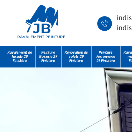
indi
indi
Ravalement de
Peinture
Renovation de
Peinture
Rava
façade 29
Boiserie 29
volets 29
Ferronnerie
ma
Finistère
Finistère
Finistère
29 Finistère
Fi