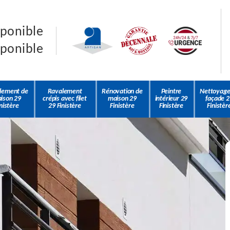
sponible
sponible
lement de
Ravalement
Rénovation de
Peintre
Nettoyage
ison 29
crépis avec filet
maison 29
intérieur 29
façade 2
nistère
29 Finistère
Finistère
Finistère
Finistèr