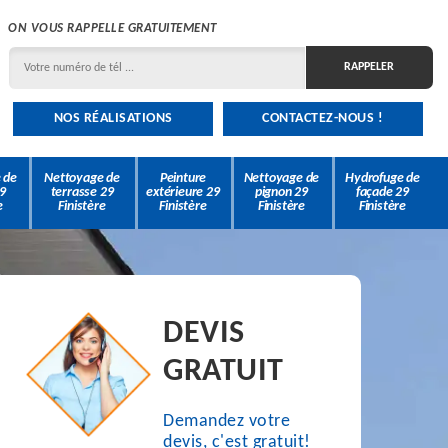
ON VOUS RAPPELLE GRATUITEMENT
NOS RÉALISATIONS
CONTACTEZ-NOUS !
 de
Nettoyage de
Peinture
Nettoyage de
Hydrofuge de
9
terrasse 29
extérieure 29
pignon 29
façade 29
e
Finistère
Finistère
Finistère
Finistère
DEVIS
GRATUIT
Demandez votre
devis, c'est gratuit!