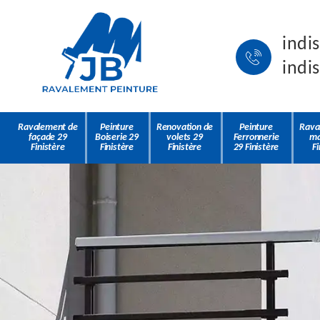
indi
indi
Ravalement de
Peinture
Renovation de
Peinture
Rava
façade 29
Boiserie 29
volets 29
Ferronnerie
ma
Finistère
Finistère
Finistère
29 Finistère
Fi