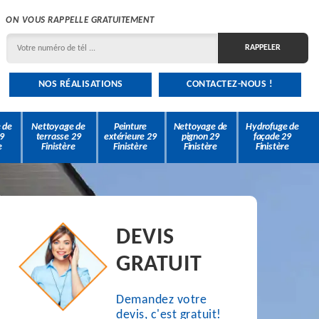
ON VOUS RAPPELLE GRATUITEMENT
NOS RÉALISATIONS
CONTACTEZ-NOUS !
 de
Nettoyage de
Peinture
Nettoyage de
Hydrofuge de
9
terrasse 29
extérieure 29
pignon 29
façade 29
e
Finistère
Finistère
Finistère
Finistère
DEVIS
GRATUIT
Demandez votre
devis, c'est gratuit!