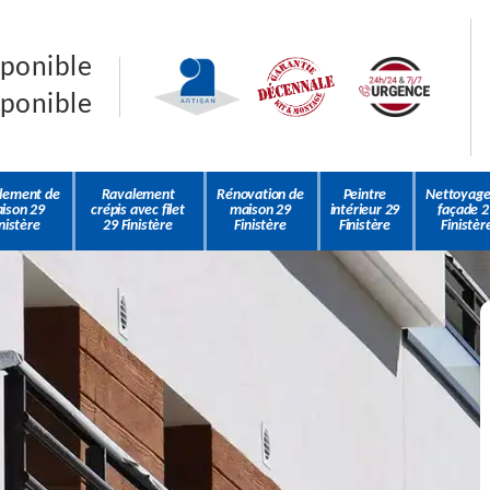
sponible
sponible
lement de
Ravalement
Rénovation de
Peintre
Nettoyage
ison 29
crépis avec filet
maison 29
intérieur 29
façade 2
nistère
29 Finistère
Finistère
Finistère
Finistèr