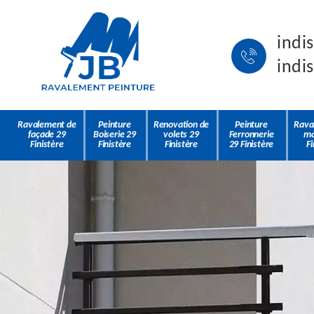
indi
indi
Ravalement de
Peinture
Renovation de
Peinture
Rava
façade 29
Boiserie 29
volets 29
Ferronnerie
ma
Finistère
Finistère
Finistère
29 Finistère
Fi