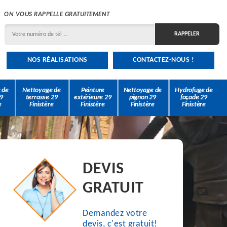
ON VOUS RAPPELLE GRATUITEMENT
NOS RÉALISATIONS
CONTACTEZ-NOUS !
 de
Nettoyage de
Peinture
Nettoyage de
Hydrofuge de
9
terrasse 29
extérieure 29
pignon 29
façade 29
e
Finistère
Finistère
Finistère
Finistère
DEVIS
GRATUIT
Demandez votre
devis, c'est gratuit!