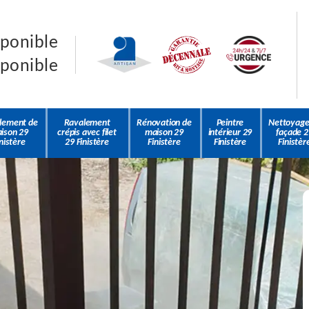
sponible
sponible
lement de
Ravalement
Rénovation de
Peintre
Nettoyage
ison 29
crépis avec filet
maison 29
intérieur 29
façade 2
nistère
29 Finistère
Finistère
Finistère
Finistèr