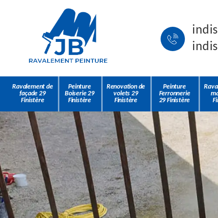
indi
indi
Ravalement de
Peinture
Renovation de
Peinture
Rava
façade 29
Boiserie 29
volets 29
Ferronnerie
ma
Finistère
Finistère
Finistère
29 Finistère
Fi