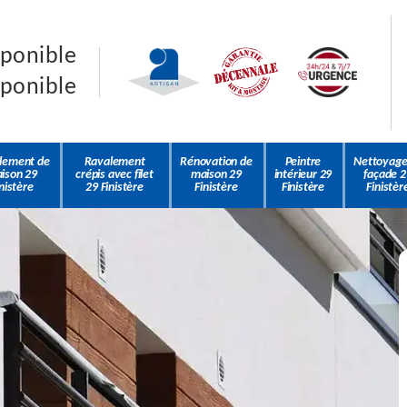
sponible
sponible
lement de
Ravalement
Rénovation de
Peintre
Nettoyage
ison 29
crépis avec filet
maison 29
intérieur 29
façade 2
nistère
29 Finistère
Finistère
Finistère
Finistèr