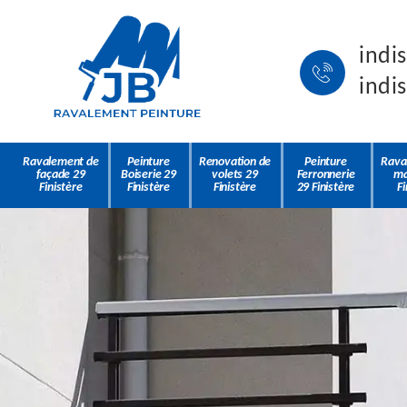
indi
indi
Ravalement de
Peinture
Renovation de
Peinture
Rava
façade 29
Boiserie 29
volets 29
Ferronnerie
ma
Finistère
Finistère
Finistère
29 Finistère
Fi