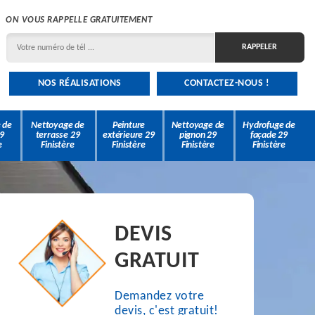
ON VOUS RAPPELLE GRATUITEMENT
NOS RÉALISATIONS
CONTACTEZ-NOUS !
 de
Nettoyage de
Peinture
Nettoyage de
Hydrofuge de
9
terrasse 29
extérieure 29
pignon 29
façade 29
e
Finistère
Finistère
Finistère
Finistère
DEVIS
GRATUIT
Demandez votre
devis, c'est gratuit!