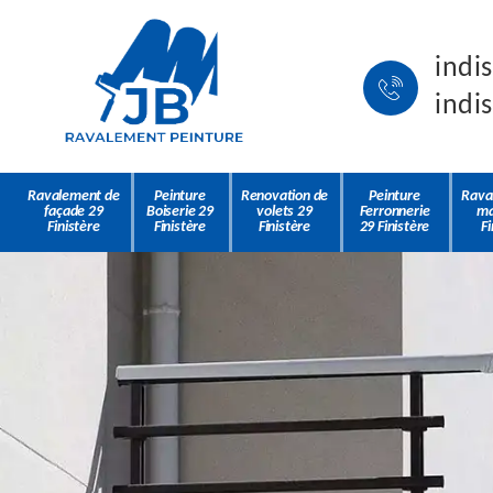
indi
indi
Ravalement de
Peinture
Renovation de
Peinture
Rava
façade 29
Boiserie 29
volets 29
Ferronnerie
ma
Finistère
Finistère
Finistère
29 Finistère
Fi