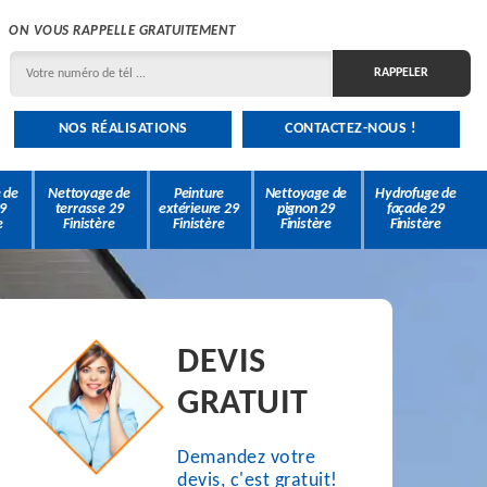
ON VOUS RAPPELLE GRATUITEMENT
NOS RÉALISATIONS
CONTACTEZ-NOUS !
 de
Nettoyage de
Peinture
Nettoyage de
Hydrofuge de
9
terrasse 29
extérieure 29
pignon 29
façade 29
e
Finistère
Finistère
Finistère
Finistère
DEVIS
GRATUIT
Demandez votre
devis, c'est gratuit!