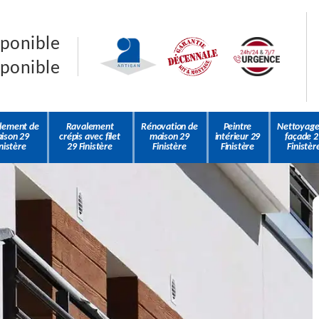
sponible
sponible
lement de
Ravalement
Rénovation de
Peintre
Nettoyage
ison 29
crépis avec filet
maison 29
intérieur 29
façade 2
nistère
29 Finistère
Finistère
Finistère
Finistèr