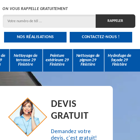
ON VOUS RAPPELLE GRATUITEMENT
NOS RÉALISATIONS
CONTACTEZ-NOUS !
 de
Nettoyage de
Peinture
Nettoyage de
Hydrofuge de
9
terrasse 29
extérieure 29
pignon 29
façade 29
e
Finistère
Finistère
Finistère
Finistère
DEVIS
GRATUIT
Demandez votre
devis, c'est gratuit!