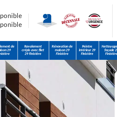
sponible
sponible
lement de
Ravalement
Rénovation de
Peintre
Nettoyage
ison 29
crépis avec filet
maison 29
intérieur 29
façade 2
nistère
29 Finistère
Finistère
Finistère
Finistèr