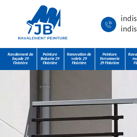
indi
indi
Ravalement de
Peinture
Renovation de
Peinture
Rava
façade 29
Boiserie 29
volets 29
Ferronnerie
ma
Finistère
Finistère
Finistère
29 Finistère
Fi