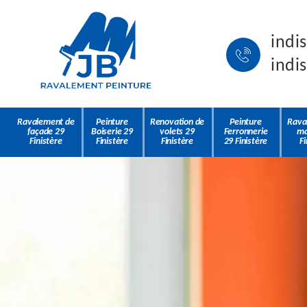
indi
indi
Ravalement de
Peinture
Renovation de
Peinture
Rava
façade 29
Boiserie 29
volets 29
Ferronnerie
ma
Finistère
Finistère
Finistère
29 Finistère
Fi