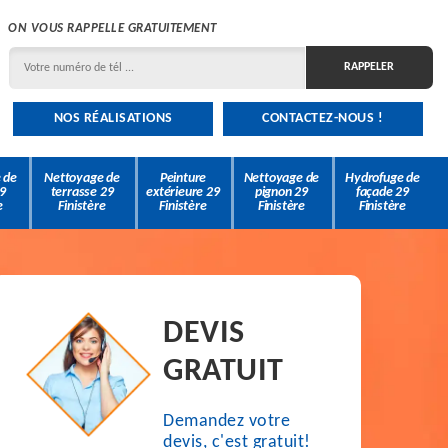
ON VOUS RAPPELLE GRATUITEMENT
NOS RÉALISATIONS
CONTACTEZ-NOUS !
 de
Nettoyage de
Peinture
Nettoyage de
Hydrofuge de
9
terrasse 29
extérieure 29
pignon 29
façade 29
e
Finistère
Finistère
Finistère
Finistère
DEVIS
GRATUIT
Demandez votre
devis, c'est gratuit!