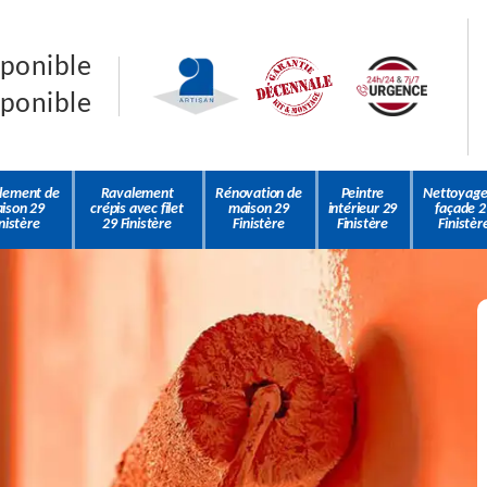
sponible
sponible
lement de
Ravalement
Rénovation de
Peintre
Nettoyage
ison 29
crépis avec filet
maison 29
intérieur 29
façade 2
nistère
29 Finistère
Finistère
Finistère
Finistèr