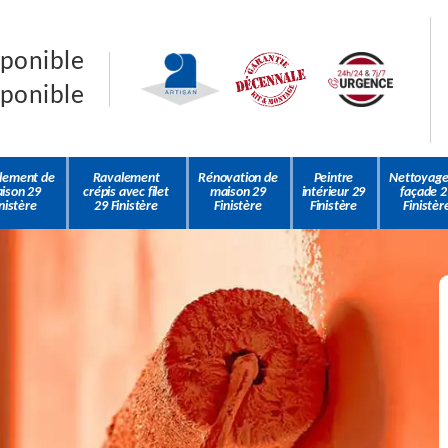
sponible
sponible
lement de
Ravalement
Rénovation de
Peintre
Nettoyage
ison 29
crépis avec filet
maison 29
intérieur 29
façade 2
nistère
29 Finistère
Finistère
Finistère
Finistèr