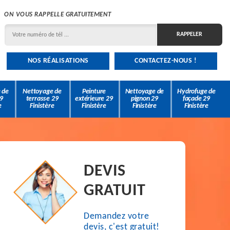
ON VOUS RAPPELLE GRATUITEMENT
NOS RÉALISATIONS
CONTACTEZ-NOUS !
 de
Nettoyage de
Peinture
Nettoyage de
Hydrofuge de
9
terrasse 29
extérieure 29
pignon 29
façade 29
e
Finistère
Finistère
Finistère
Finistère
DEVIS
GRATUIT
Demandez votre
devis, c'est gratuit!