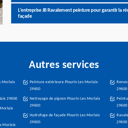
L’entreprise JB Ravalement peinture pour garantir la r
façade
Autres services
s Morlaix
Peinture extérieure Plourin Les Morlaix
Renova
29600
29600
laix 29600
Nettoyage de pignon Plourin Les Morlaix
Peintu
29600
29600
 Morlaix
Hydrofuge de façade Plourin Les Morlaix
Ravale
29600
29600
s Morlaix