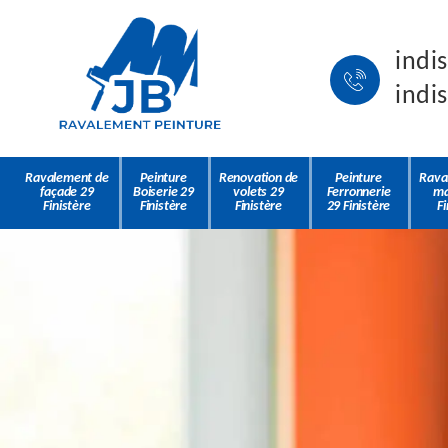
indi
indi
Ravalement de
Peinture
Renovation de
Peinture
Rava
façade 29
Boiserie 29
volets 29
Ferronnerie
ma
Finistère
Finistère
Finistère
29 Finistère
Fi