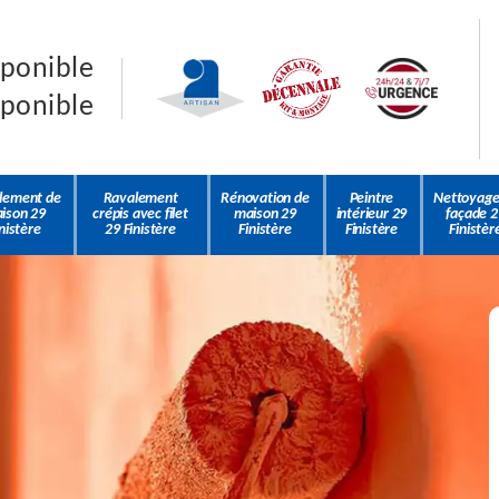
sponible
sponible
lement de
Ravalement
Rénovation de
Peintre
Nettoyage
ison 29
crépis avec filet
maison 29
intérieur 29
façade 2
nistère
29 Finistère
Finistère
Finistère
Finistèr