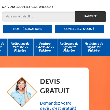
ON VOUS RAPPELLE GRATUITEMENT
NOS RÉALISATIONS
CONTACTEZ-NOUS !
 de
Nettoyage de
Peinture
Nettoyage de
Hydrofuge de
9
terrasse 29
extérieure 29
pignon 29
façade 29
e
Finistère
Finistère
Finistère
Finistère
DEVIS
GRATUIT
Demandez votre
devis, c'est gratuit!