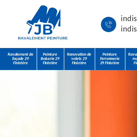
indi
indi
Ravalement de
Peinture
Renovation de
Peinture
Rava
façade 29
Boiserie 29
volets 29
Ferronnerie
ma
Finistère
Finistère
Finistère
29 Finistère
Fi