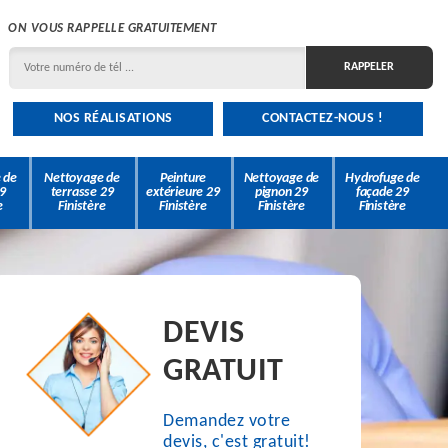
ON VOUS RAPPELLE GRATUITEMENT
NOS RÉALISATIONS
CONTACTEZ-NOUS !
 de
Nettoyage de
Peinture
Nettoyage de
Hydrofuge de
9
terrasse 29
extérieure 29
pignon 29
façade 29
e
Finistère
Finistère
Finistère
Finistère
DEVIS
GRATUIT
Demandez votre
devis, c'est gratuit!