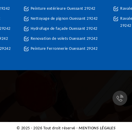
29242
Peinture extérieure Ouessant 29242
Raval
2
Nettoyage de pignon Ouessant 29242
Ravale
29242
 29242
Hydrofuge de façade Ouessant 29242
29242
Renovation de volets Ouessant 29242
 29242
Peinture Ferronnerie Ouessant 29242
© 2025 - 2026 Tout droit réservé -
MENTIONS LÉGALES