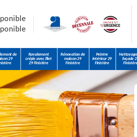
sponible
sponible
lement de
Ravalement
Rénovation de
Peintre
Nettoyage
ison 29
crépis avec filet
maison 29
intérieur 29
façade 2
nistère
29 Finistère
Finistère
Finistère
Finistèr