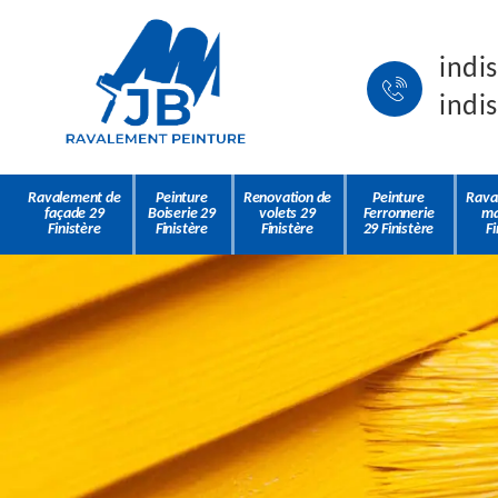
indi
indi
Ravalement de
Peinture
Renovation de
Peinture
Rava
façade 29
Boiserie 29
volets 29
Ferronnerie
ma
Finistère
Finistère
Finistère
29 Finistère
Fi