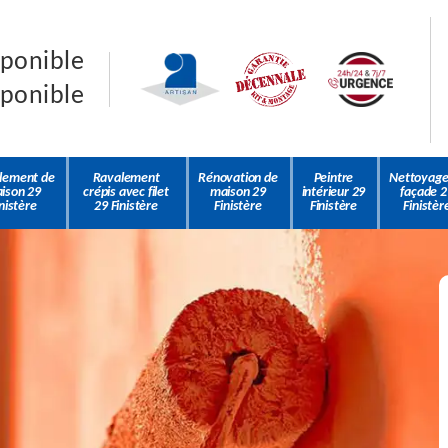
sponible
sponible
lement de
Ravalement
Rénovation de
Peintre
Nettoyage
ison 29
crépis avec filet
maison 29
intérieur 29
façade 2
nistère
29 Finistère
Finistère
Finistère
Finistèr