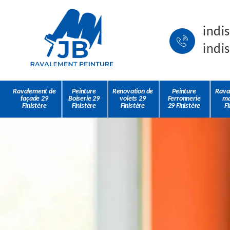
indi
indi
Ravalement de
Peinture
Renovation de
Peinture
Rava
façade 29
Boiserie 29
volets 29
Ferronnerie
ma
Finistère
Finistère
Finistère
29 Finistère
Fi