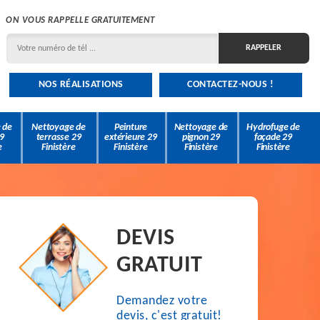
ON VOUS RAPPELLE GRATUITEMENT
NOS RÉALISATIONS
CONTACTEZ-NOUS !
 de
Nettoyage de
Peinture
Nettoyage de
Hydrofuge de
9
terrasse 29
extérieure 29
pignon 29
façade 29
e
Finistère
Finistère
Finistère
Finistère
DEVIS
GRATUIT
Demandez votre
devis, c'est gratuit!