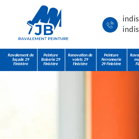
indi
indi
Ravalement de
Peinture
Renovation de
Peinture
Rava
façade 29
Boiserie 29
volets 29
Ferronnerie
ma
Finistère
Finistère
Finistère
29 Finistère
Fi