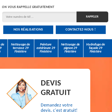
ON VOUS RAPPELLE GRATUITEMENT
NOS RÉALISATIONS
CONTACTEZ-NOUS !
 de
Nettoyage de
Peinture
Nettoyage de
Hydrofuge de
9
terrasse 29
extérieure 29
pignon 29
façade 29
e
Finistère
Finistère
Finistère
Finistère
DEVIS
GRATUIT
Demandez votre
devis, c'est gratuit!