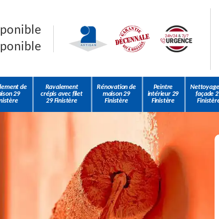
sponible
sponible
lement de
Ravalement
Rénovation de
Peintre
Nettoyage
ison 29
crépis avec filet
maison 29
intérieur 29
façade 2
nistère
29 Finistère
Finistère
Finistère
Finistèr