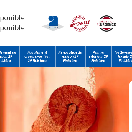
sponible
sponible
lement de
Ravalement
Rénovation de
Peintre
Nettoyage
ison 29
crépis avec filet
maison 29
intérieur 29
façade 2
nistère
29 Finistère
Finistère
Finistère
Finistèr