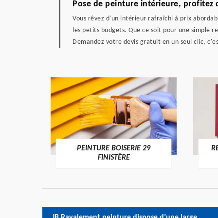
Pose de peinture intérieure, profitez
Vous rêvez d'un intérieur rafraîchi à prix abordab
les petits budgets. Que ce soit pour une simple 
Demandez votre devis gratuit en un seul clic, c'
DE 29
PEINTURE BOISERIE 29
R
FINISTÈRE
JB Ravalement peinture dispose d’une large