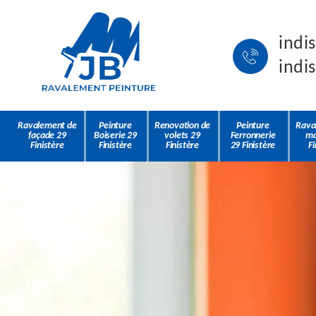
indi
indi
Ravalement de
Peinture
Renovation de
Peinture
Rava
façade 29
Boiserie 29
volets 29
Ferronnerie
ma
Finistère
Finistère
Finistère
29 Finistère
Fi