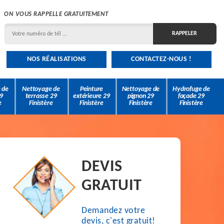
ON VOUS RAPPELLE GRATUITEMENT
NOS RÉALISATIONS
CONTACTEZ-NOUS !
 de
Nettoyage de
Peinture
Nettoyage de
Hydrofuge de
9
terrasse 29
extérieure 29
pignon 29
façade 29
e
Finistère
Finistère
Finistère
Finistère
DEVIS
GRATUIT
Demandez votre
devis, c'est gratuit!