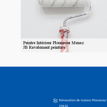
Rénovation de maison Plouneou
29410