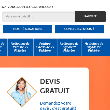
ON VOUS RAPPELLE GRATUITEMENT
NOS RÉALISATIONS
CONTACTEZ-NOUS !
 de
Nettoyage de
Peinture
Nettoyage de
Hydrofuge de
9
terrasse 29
extérieure 29
pignon 29
façade 29
e
Finistère
Finistère
Finistère
Finistère
DEVIS
GRATUIT
Demandez votre
devis, c'est gratuit!