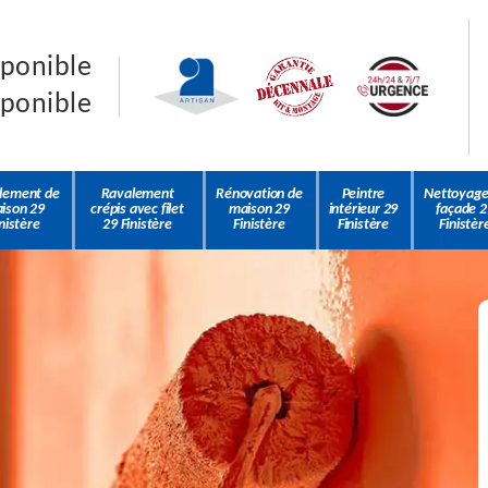
sponible
sponible
lement de
Ravalement
Rénovation de
Peintre
Nettoyage
ison 29
crépis avec filet
maison 29
intérieur 29
façade 2
nistère
29 Finistère
Finistère
Finistère
Finistèr