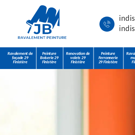
indi
indi
Ravalement de
Peinture
Renovation de
Peinture
Rava
façade 29
Boiserie 29
volets 29
Ferronnerie
ma
Finistère
Finistère
Finistère
29 Finistère
Fi