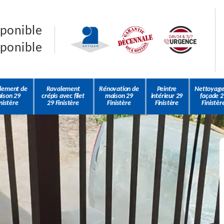
sponible
sponible
lement de
Ravalement
Rénovation de
Peintre
Nettoyage
ison 29
crépis avec filet
maison 29
intérieur 29
façade 2
nistère
29 Finistère
Finistère
Finistère
Finistèr