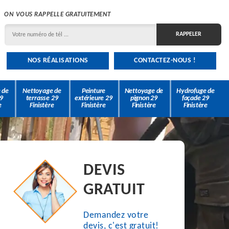
ON VOUS RAPPELLE GRATUITEMENT
NOS RÉALISATIONS
CONTACTEZ-NOUS !
 de
Nettoyage de
Peinture
Nettoyage de
Hydrofuge de
9
terrasse 29
extérieure 29
pignon 29
façade 29
e
Finistère
Finistère
Finistère
Finistère
DEVIS
GRATUIT
Demandez votre
devis, c'est gratuit!