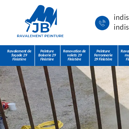
indi
indi
Ravalement de
Peinture
Renovation de
Peinture
Rava
façade 29
Boiserie 29
volets 29
Ferronnerie
ma
Finistère
Finistère
Finistère
29 Finistère
Fi