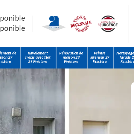
sponible
sponible
lement de
Ravalement
Rénovation de
Peintre
Nettoyage
ison 29
crépis avec filet
maison 29
intérieur 29
façade 2
nistère
29 Finistère
Finistère
Finistère
Finistèr