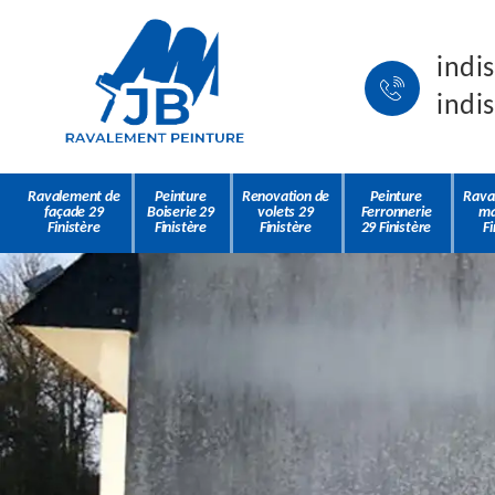
indi
indi
Ravalement de
Peinture
Renovation de
Peinture
Rava
façade 29
Boiserie 29
volets 29
Ferronnerie
ma
Finistère
Finistère
Finistère
29 Finistère
Fi