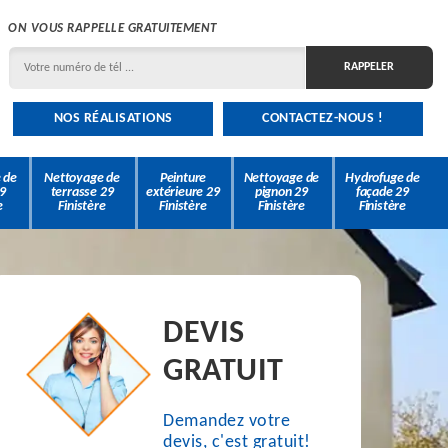
ON VOUS RAPPELLE GRATUITEMENT
NOS RÉALISATIONS
CONTACTEZ-NOUS !
 de
Nettoyage de
Peinture
Nettoyage de
Hydrofuge de
9
terrasse 29
extérieure 29
pignon 29
façade 29
e
Finistère
Finistère
Finistère
Finistère
DEVIS
GRATUIT
Demandez votre
devis, c'est gratuit!