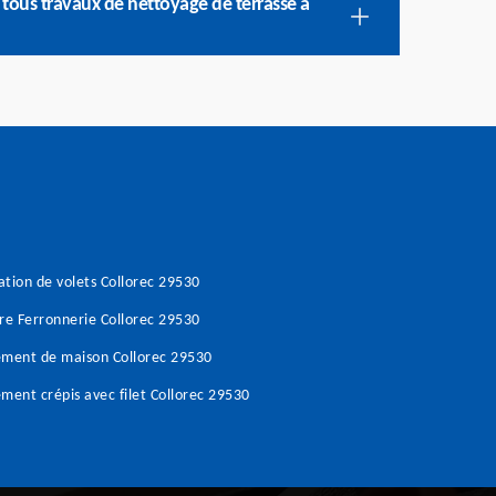
 tous travaux de nettoyage de terrasse à
tion de volets Collorec 29530
re Ferronnerie Collorec 29530
ment de maison Collorec 29530
ment crépis avec filet Collorec 29530