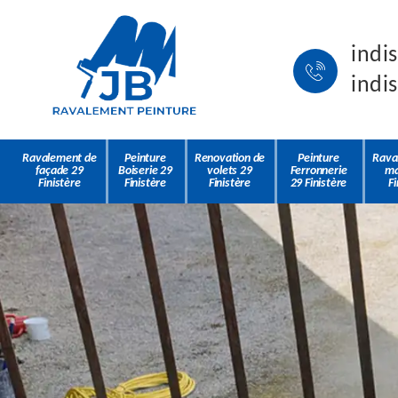
indi
indi
Ravalement de
Peinture
Renovation de
Peinture
Rava
façade 29
Boiserie 29
volets 29
Ferronnerie
ma
Finistère
Finistère
Finistère
29 Finistère
Fi