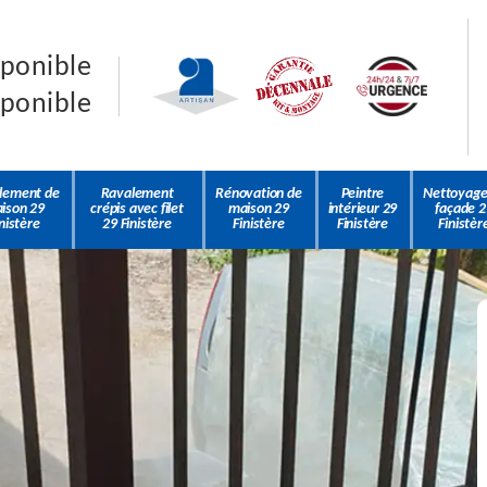
sponible
sponible
lement de
Ravalement
Rénovation de
Peintre
Nettoyage
ison 29
crépis avec filet
maison 29
intérieur 29
façade 2
nistère
29 Finistère
Finistère
Finistère
Finistèr