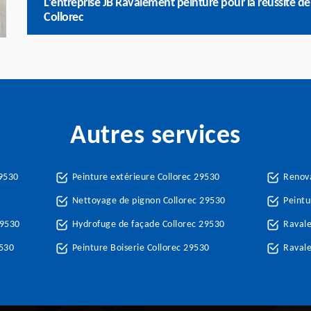
L’entreprise JB Ravalement peinture pour la réussite de
Collorec
Autres services
29530
Peinture extérieure Collorec 29530
Renova
Nettoyage de pignon Collorec 29530
Peintu
29530
Hydrofuge de façade Collorec 29530
Ravale
9530
Peinture Boiserie Collorec 29530
Ravale