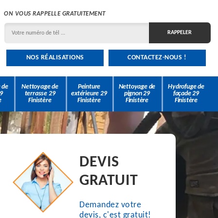
ON VOUS RAPPELLE GRATUITEMENT
NOS RÉALISATIONS
CONTACTEZ-NOUS !
 de
Nettoyage de
Peinture
Nettoyage de
Hydrofuge de
9
terrasse 29
extérieure 29
pignon 29
façade 29
e
Finistère
Finistère
Finistère
Finistère
DEVIS
GRATUIT
Demandez votre
devis, c'est gratuit!