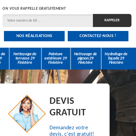
ON VOUS RAPPELLE GRATUITEMENT
NOS RÉALISATIONS
CONTACTEZ-NOUS !
 de
Nettoyage de
Peinture
Nettoyage de
Hydrofuge de
9
terrasse 29
extérieure 29
pignon 29
façade 29
e
Finistère
Finistère
Finistère
Finistère
DEVIS
GRATUIT
Demandez votre
devis, c'est gratuit!