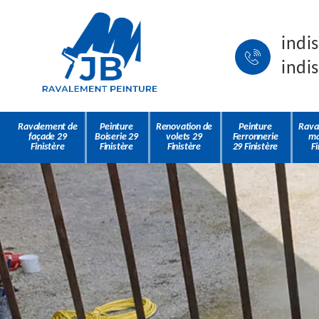
indi
indi
Ravalement de
Peinture
Renovation de
Peinture
Rava
façade 29
Boiserie 29
volets 29
Ferronnerie
ma
Finistère
Finistère
Finistère
29 Finistère
Fi