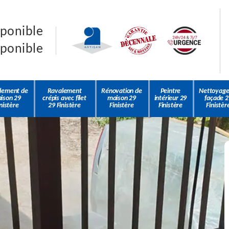
sponible
sponible
lement de
Ravalement
Rénovation de
Peintre
Nettoyage
ison 29
crépis avec filet
maison 29
intérieur 29
façade 2
nistère
29 Finistère
Finistère
Finistère
Finistèr