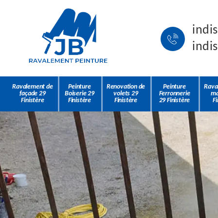
indi
indi
Ravalement de
Peinture
Renovation de
Peinture
Rava
façade 29
Boiserie 29
volets 29
Ferronnerie
ma
Finistère
Finistère
Finistère
29 Finistère
Fi