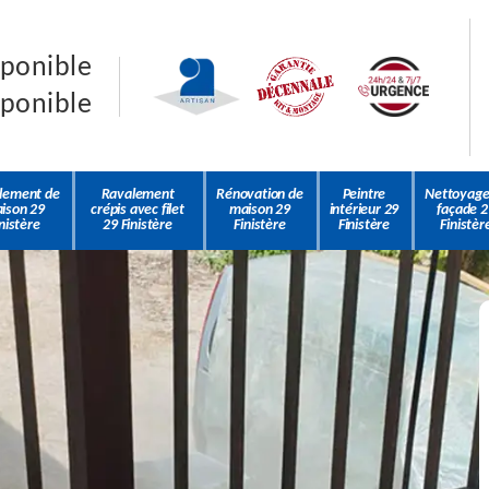
sponible
sponible
lement de
Ravalement
Rénovation de
Peintre
Nettoyage
ison 29
crépis avec filet
maison 29
intérieur 29
façade 2
nistère
29 Finistère
Finistère
Finistère
Finistèr