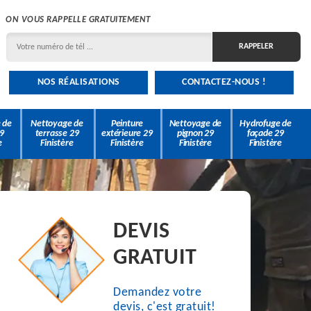
ON VOUS RAPPELLE GRATUITEMENT
NOS RÉALISATIONS
CONTACTEZ-NOUS !
 de
Nettoyage de
Peinture
Nettoyage de
Hydrofuge de
9
terrasse 29
extérieure 29
pignon 29
façade 29
e
Finistère
Finistère
Finistère
Finistère
DEVIS
GRATUIT
Demandez votre
devis, c'est gratuit!