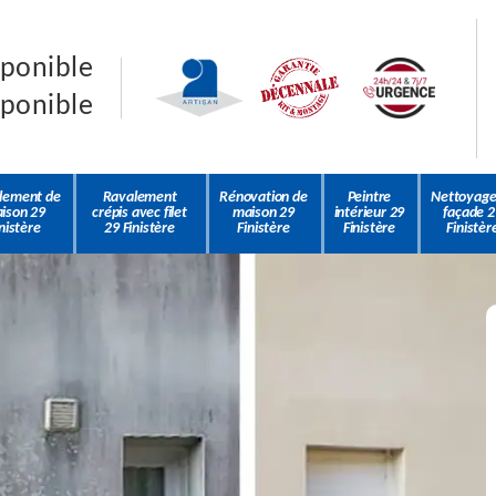
sponible
sponible
lement de
Ravalement
Rénovation de
Peintre
Nettoyage
ison 29
crépis avec filet
maison 29
intérieur 29
façade 2
nistère
29 Finistère
Finistère
Finistère
Finistèr