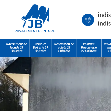
indi
indi
Ravalement de
Peinture
Renovation de
Peinture
Rava
façade 29
Boiserie 29
volets 29
Ferronnerie
ma
Finistère
Finistère
Finistère
29 Finistère
Fi