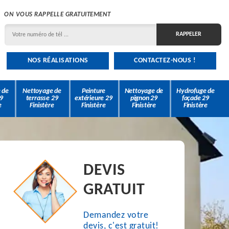
ON VOUS RAPPELLE GRATUITEMENT
NOS RÉALISATIONS
CONTACTEZ-NOUS !
 de
Nettoyage de
Peinture
Nettoyage de
Hydrofuge de
9
terrasse 29
extérieure 29
pignon 29
façade 29
e
Finistère
Finistère
Finistère
Finistère
DEVIS
GRATUIT
Demandez votre
devis, c'est gratuit!