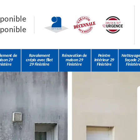
sponible
sponible
lement de
Ravalement
Rénovation de
Peintre
Nettoyage
ison 29
crépis avec filet
maison 29
intérieur 29
façade 2
nistère
29 Finistère
Finistère
Finistère
Finistèr