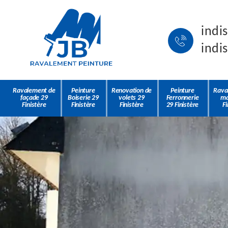
indi
indi
Ravalement de
Peinture
Renovation de
Peinture
Rava
façade 29
Boiserie 29
volets 29
Ferronnerie
ma
Finistère
Finistère
Finistère
29 Finistère
Fi