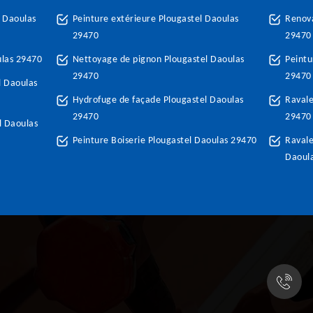
 Daoulas
Peinture extérieure Plougastel Daoulas
Renova
29470
29470
ulas 29470
Nettoyage de pignon Plougastel Daoulas
Peintu
29470
29470
l Daoulas
Hydrofuge de façade Plougastel Daoulas
Ravale
29470
29470
l Daoulas
Peinture Boiserie Plougastel Daoulas 29470
Ravale
Daoul