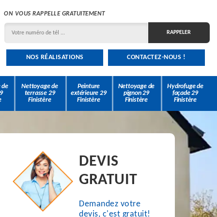
ON VOUS RAPPELLE GRATUITEMENT
NOS RÉALISATIONS
CONTACTEZ-NOUS !
 de
Nettoyage de
Peinture
Nettoyage de
Hydrofuge de
9
terrasse 29
extérieure 29
pignon 29
façade 29
e
Finistère
Finistère
Finistère
Finistère
DEVIS
GRATUIT
Demandez votre
devis, c'est gratuit!