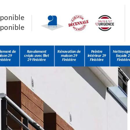
sponible
sponible
lement de
Ravalement
Rénovation de
Peintre
Nettoyage
ison 29
crépis avec filet
maison 29
intérieur 29
façade 2
nistère
29 Finistère
Finistère
Finistère
Finistèr