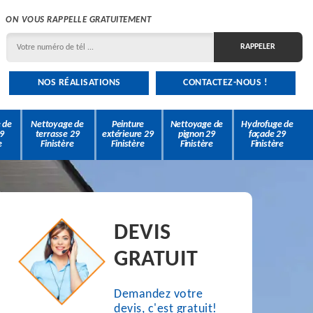
ON VOUS RAPPELLE GRATUITEMENT
NOS RÉALISATIONS
CONTACTEZ-NOUS !
 de
Nettoyage de
Peinture
Nettoyage de
Hydrofuge de
9
terrasse 29
extérieure 29
pignon 29
façade 29
e
Finistère
Finistère
Finistère
Finistère
DEVIS
GRATUIT
Demandez votre
devis, c'est gratuit!