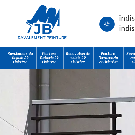
indi
indi
Ravalement de
Peinture
Renovation de
Peinture
Rava
façade 29
Boiserie 29
volets 29
Ferronnerie
ma
Finistère
Finistère
Finistère
29 Finistère
Fi