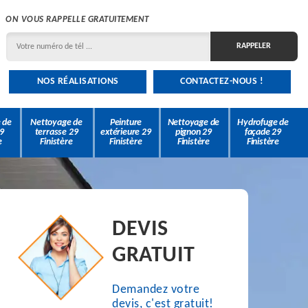
ON VOUS RAPPELLE GRATUITEMENT
NOS RÉALISATIONS
CONTACTEZ-NOUS !
 de
Nettoyage de
Peinture
Nettoyage de
Hydrofuge de
9
terrasse 29
extérieure 29
pignon 29
façade 29
e
Finistère
Finistère
Finistère
Finistère
DEVIS
GRATUIT
Demandez votre
devis, c'est gratuit!