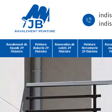
indi
indi
Ravalement de
Peinture
Renovation de
Peinture
Rava
façade 29
Boiserie 29
volets 29
Ferronnerie
ma
Finistère
Finistère
Finistère
29 Finistère
Fi