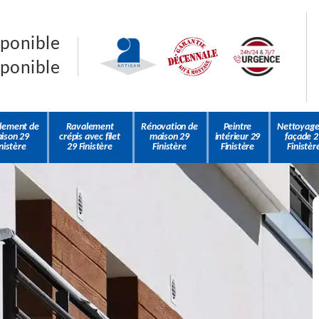
sponible
sponible
lement de
Ravalement
Rénovation de
Peintre
Nettoyage
ison 29
crépis avec filet
maison 29
intérieur 29
façade 2
nistère
29 Finistère
Finistère
Finistère
Finistèr