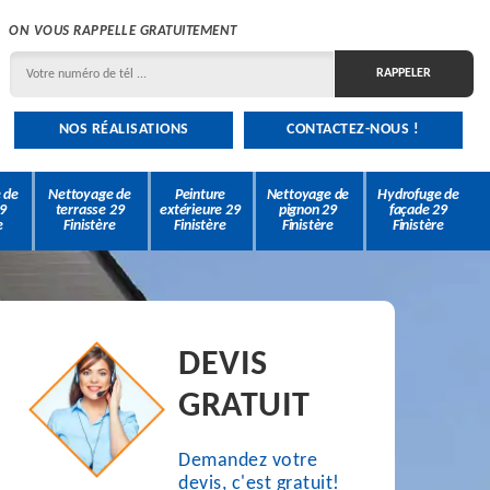
ON VOUS RAPPELLE GRATUITEMENT
NOS RÉALISATIONS
CONTACTEZ-NOUS !
 de
Nettoyage de
Peinture
Nettoyage de
Hydrofuge de
9
terrasse 29
extérieure 29
pignon 29
façade 29
e
Finistère
Finistère
Finistère
Finistère
DEVIS
GRATUIT
Demandez votre
devis, c'est gratuit!