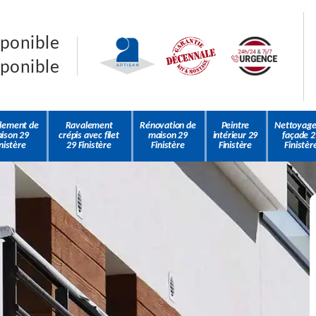
sponible
sponible
lement de
Ravalement
Rénovation de
Peintre
Nettoyage
ison 29
crépis avec filet
maison 29
intérieur 29
façade 2
nistère
29 Finistère
Finistère
Finistère
Finistèr