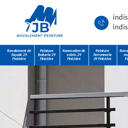
indi
indi
Ravalement de
Peinture
Renovation de
Peinture
Rava
façade 29
Boiserie 29
volets 29
Ferronnerie
ma
Finistère
Finistère
Finistère
29 Finistère
Fi