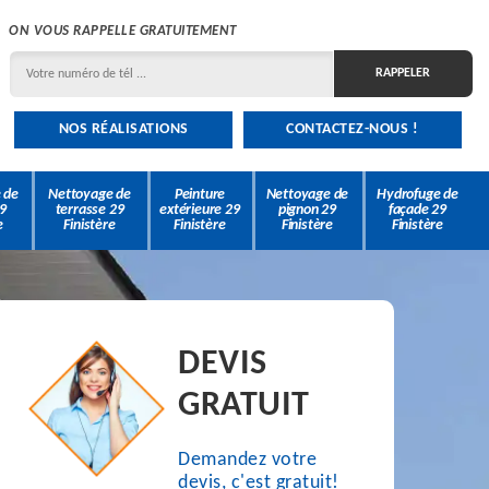
ON VOUS RAPPELLE GRATUITEMENT
NOS RÉALISATIONS
CONTACTEZ-NOUS !
 de
Nettoyage de
Peinture
Nettoyage de
Hydrofuge de
9
terrasse 29
extérieure 29
pignon 29
façade 29
e
Finistère
Finistère
Finistère
Finistère
DEVIS
GRATUIT
Demandez votre
devis, c'est gratuit!