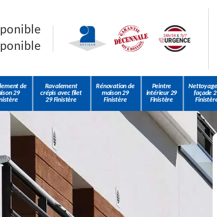
sponible
sponible
lement de
Ravalement
Rénovation de
Peintre
Nettoyage
ison 29
crépis avec filet
maison 29
intérieur 29
façade 2
nistère
29 Finistère
Finistère
Finistère
Finistèr