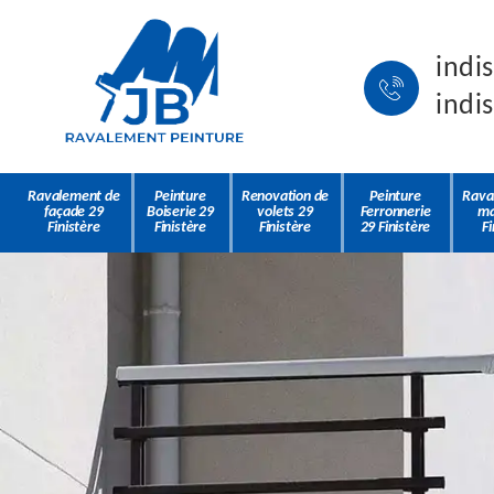
indi
indi
Ravalement de
Peinture
Renovation de
Peinture
Rava
façade 29
Boiserie 29
volets 29
Ferronnerie
ma
Finistère
Finistère
Finistère
29 Finistère
Fi