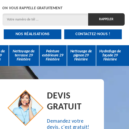
ON VOUS RAPPELLE GRATUITEMENT
NOS RÉALISATIONS
CONTACTEZ-NOUS !
 de
Nettoyage de
Peinture
Nettoyage de
Hydrofuge de
9
terrasse 29
extérieure 29
pignon 29
façade 29
e
Finistère
Finistère
Finistère
Finistère
DEVIS
GRATUIT
Demandez votre
devis, c'est gratuit!