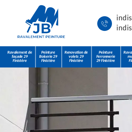
indi
indi
Ravalement de
Peinture
Renovation de
Peinture
Rava
façade 29
Boiserie 29
volets 29
Ferronnerie
ma
Finistère
Finistère
Finistère
29 Finistère
Fi