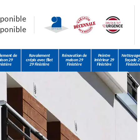
sponible
sponible
lement de
Ravalement
Rénovation de
Peintre
Nettoyage
ison 29
crépis avec filet
maison 29
intérieur 29
façade 2
nistère
29 Finistère
Finistère
Finistère
Finistèr