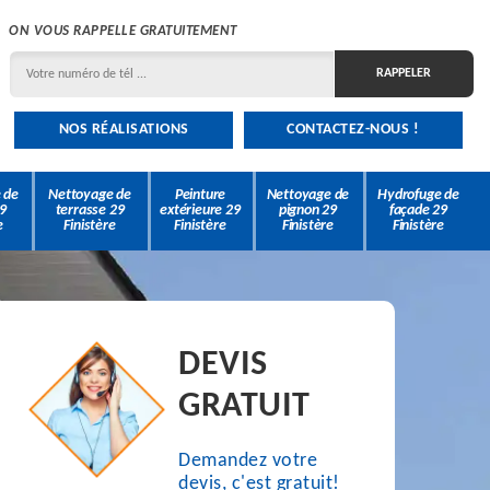
ON VOUS RAPPELLE GRATUITEMENT
NOS RÉALISATIONS
CONTACTEZ-NOUS !
 de
Nettoyage de
Peinture
Nettoyage de
Hydrofuge de
9
terrasse 29
extérieure 29
pignon 29
façade 29
e
Finistère
Finistère
Finistère
Finistère
DEVIS
GRATUIT
Demandez votre
devis, c'est gratuit!