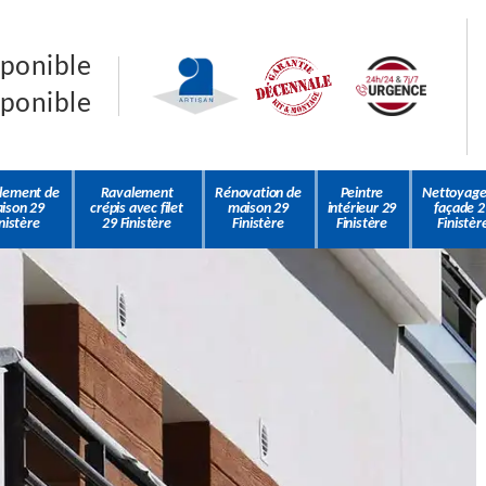
sponible
sponible
lement de
Ravalement
Rénovation de
Peintre
Nettoyage
ison 29
crépis avec filet
maison 29
intérieur 29
façade 2
nistère
29 Finistère
Finistère
Finistère
Finistèr