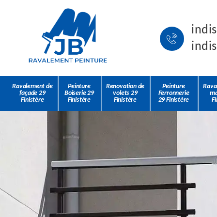
indi
indi
Ravalement de
Peinture
Renovation de
Peinture
Rava
façade 29
Boiserie 29
volets 29
Ferronnerie
ma
Finistère
Finistère
Finistère
29 Finistère
Fi