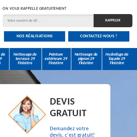
ON VOUS RAPPELLE GRATUITEMENT
NOS RÉALISATIONS
CONTACTEZ-NOUS !
 de
Nettoyage de
Peinture
Nettoyage de
Hydrofuge de
9
terrasse 29
extérieure 29
pignon 29
façade 29
e
Finistère
Finistère
Finistère
Finistère
DEVIS
GRATUIT
Demandez votre
devis, c'est gratuit!