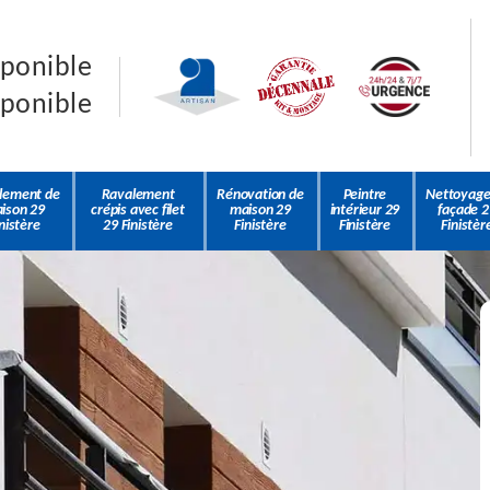
sponible
sponible
lement de
Ravalement
Rénovation de
Peintre
Nettoyage
ison 29
crépis avec filet
maison 29
intérieur 29
façade 2
nistère
29 Finistère
Finistère
Finistère
Finistèr