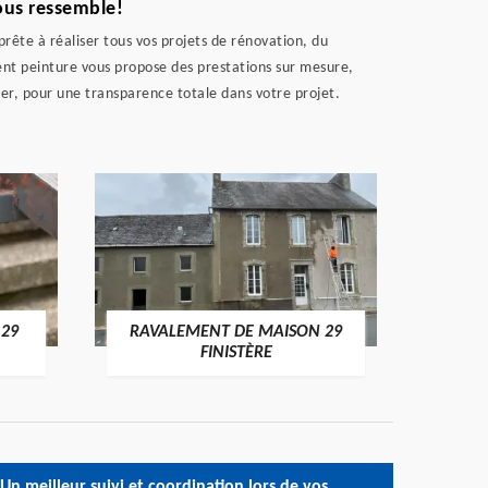
ous ressemble!
rête à réaliser tous vos projets de rénovation, du
ent peinture vous propose des prestations sur mesure,
r, pour une transparence totale dans votre projet.
 29
RAVALEMENT DE MAISON 29
RAV
FINISTÈRE
Un meilleur suivi et coordination lors de vos