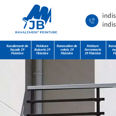
indi
indi
Ravalement de
Peinture
Renovation de
Peinture
Rava
façade 29
Boiserie 29
volets 29
Ferronnerie
ma
Finistère
Finistère
Finistère
29 Finistère
Fi