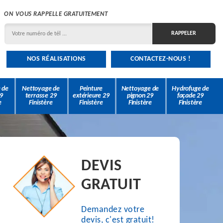
ON VOUS RAPPELLE GRATUITEMENT
NOS RÉALISATIONS
CONTACTEZ-NOUS !
 de
Nettoyage de
Peinture
Nettoyage de
Hydrofuge de
9
terrasse 29
extérieure 29
pignon 29
façade 29
e
Finistère
Finistère
Finistère
Finistère
DEVIS
GRATUIT
Demandez votre
devis, c'est gratuit!