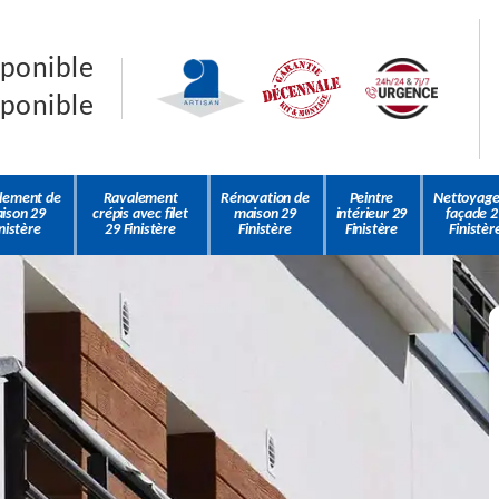
sponible
sponible
lement de
Ravalement
Rénovation de
Peintre
Nettoyage
ison 29
crépis avec filet
maison 29
intérieur 29
façade 2
nistère
29 Finistère
Finistère
Finistère
Finistèr