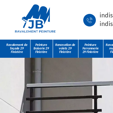
indi
indi
Ravalement de
Peinture
Renovation de
Peinture
Rava
façade 29
Boiserie 29
volets 29
Ferronnerie
ma
Finistère
Finistère
Finistère
29 Finistère
Fi