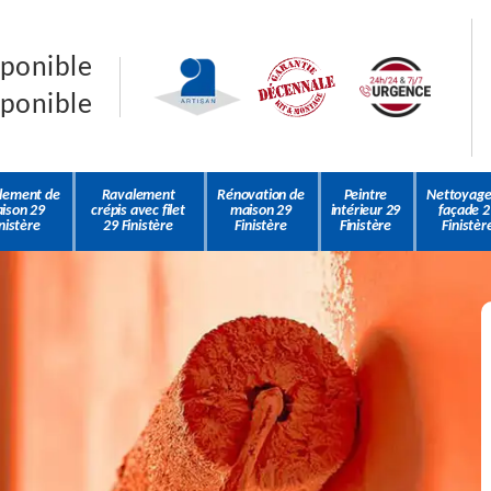
sponible
sponible
lement de
Ravalement
Rénovation de
Peintre
Nettoyage
ison 29
crépis avec filet
maison 29
intérieur 29
façade 2
nistère
29 Finistère
Finistère
Finistère
Finistèr