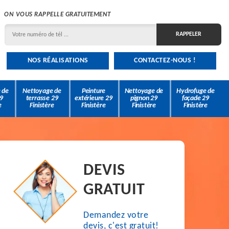
ON VOUS RAPPELLE GRATUITEMENT
NOS RÉALISATIONS
CONTACTEZ-NOUS !
 de
Nettoyage de
Peinture
Nettoyage de
Hydrofuge de
9
terrasse 29
extérieure 29
pignon 29
façade 29
e
Finistère
Finistère
Finistère
Finistère
DEVIS
GRATUIT
Demandez votre
devis, c'est gratuit!