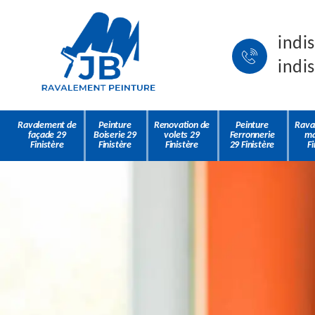
indi
indi
Ravalement de
Peinture
Renovation de
Peinture
Rava
façade 29
Boiserie 29
volets 29
Ferronnerie
ma
Finistère
Finistère
Finistère
29 Finistère
Fi