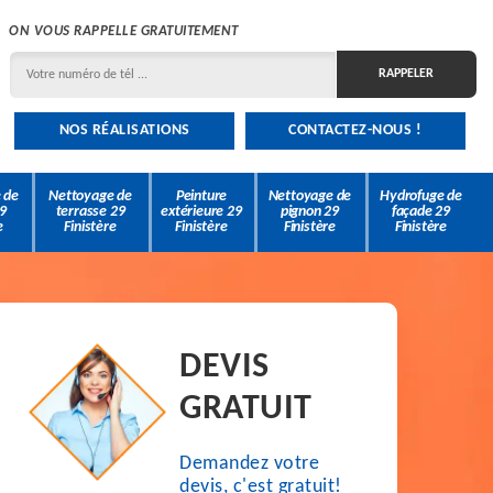
ON VOUS RAPPELLE GRATUITEMENT
NOS RÉALISATIONS
CONTACTEZ-NOUS !
 de
Nettoyage de
Peinture
Nettoyage de
Hydrofuge de
9
terrasse 29
extérieure 29
pignon 29
façade 29
e
Finistère
Finistère
Finistère
Finistère
DEVIS
GRATUIT
Demandez votre
devis, c'est gratuit!