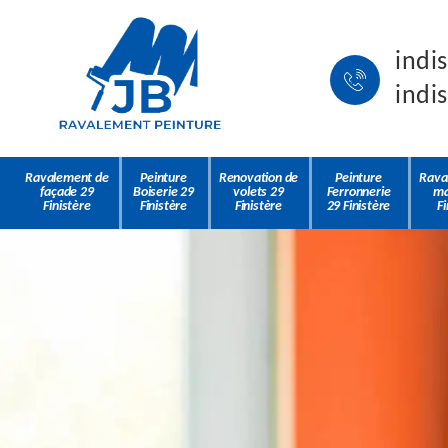
indi
indi
Ravalement de
Peinture
Renovation de
Peinture
Rava
façade 29
Boiserie 29
volets 29
Ferronnerie
ma
Finistère
Finistère
Finistère
29 Finistère
Fi