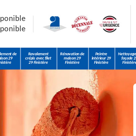
sponible
sponible
lement de
Ravalement
Rénovation de
Peintre
Nettoyage
ison 29
crépis avec filet
maison 29
intérieur 29
façade 2
nistère
29 Finistère
Finistère
Finistère
Finistèr