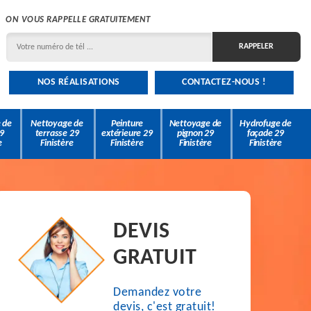
ON VOUS RAPPELLE GRATUITEMENT
NOS RÉALISATIONS
CONTACTEZ-NOUS !
 de
Nettoyage de
Peinture
Nettoyage de
Hydrofuge de
9
terrasse 29
extérieure 29
pignon 29
façade 29
e
Finistère
Finistère
Finistère
Finistère
DEVIS
GRATUIT
Demandez votre
devis, c'est gratuit!