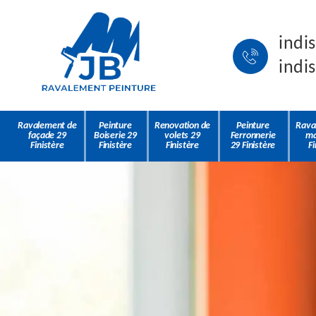
indi
indi
Ravalement de
Peinture
Renovation de
Peinture
Rava
façade 29
Boiserie 29
volets 29
Ferronnerie
ma
Finistère
Finistère
Finistère
29 Finistère
Fi