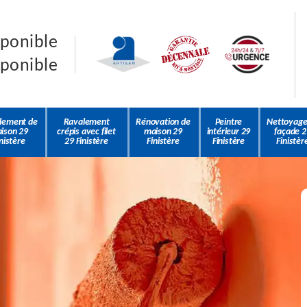
sponible
sponible
lement de
Ravalement
Rénovation de
Peintre
Nettoyage
ison 29
crépis avec filet
maison 29
intérieur 29
façade 2
nistère
29 Finistère
Finistère
Finistère
Finistèr