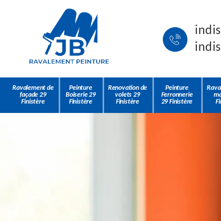
indi
indi
Ravalement de
Peinture
Renovation de
Peinture
Rava
façade 29
Boiserie 29
volets 29
Ferronnerie
ma
Finistère
Finistère
Finistère
29 Finistère
Fi