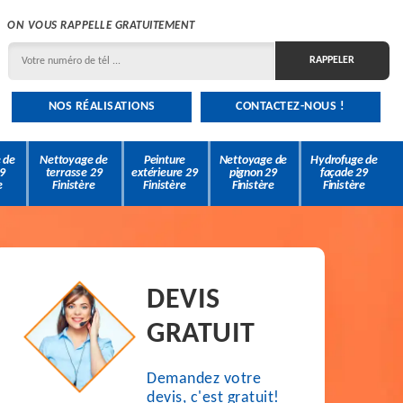
ON VOUS RAPPELLE GRATUITEMENT
NOS RÉALISATIONS
CONTACTEZ-NOUS !
 de
Nettoyage de
Peinture
Nettoyage de
Hydrofuge de
9
terrasse 29
extérieure 29
pignon 29
façade 29
e
Finistère
Finistère
Finistère
Finistère
DEVIS
GRATUIT
Demandez votre
devis, c'est gratuit!