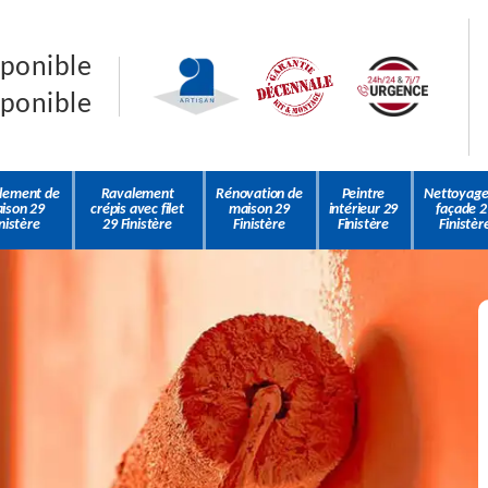
sponible
sponible
lement de
Ravalement
Rénovation de
Peintre
Nettoyage
ison 29
crépis avec filet
maison 29
intérieur 29
façade 2
nistère
29 Finistère
Finistère
Finistère
Finistèr