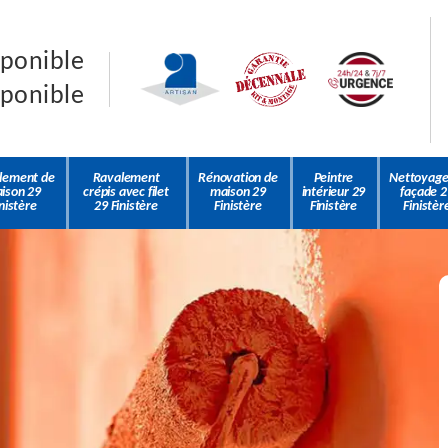
sponible
sponible
lement de
Ravalement
Rénovation de
Peintre
Nettoyage
ison 29
crépis avec filet
maison 29
intérieur 29
façade 2
nistère
29 Finistère
Finistère
Finistère
Finistèr