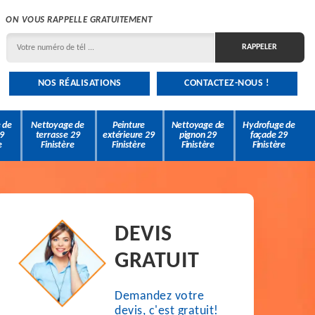
ON VOUS RAPPELLE GRATUITEMENT
NOS RÉALISATIONS
CONTACTEZ-NOUS !
 de
Nettoyage de
Peinture
Nettoyage de
Hydrofuge de
9
terrasse 29
extérieure 29
pignon 29
façade 29
e
Finistère
Finistère
Finistère
Finistère
DEVIS
GRATUIT
Demandez votre
devis, c'est gratuit!