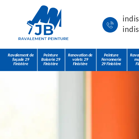
indi
indi
Ravalement de
Peinture
Renovation de
Peinture
Rava
façade 29
Boiserie 29
volets 29
Ferronnerie
ma
Finistère
Finistère
Finistère
29 Finistère
Fi