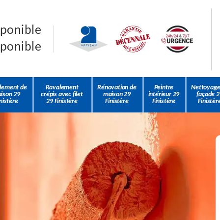
sponible
sponible
lement de
Ravalement
Rénovation de
Peintre
Nettoyage
ison 29
crépis avec filet
maison 29
intérieur 29
façade 2
nistère
29 Finistère
Finistère
Finistère
Finistèr