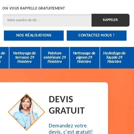
ON VOUS RAPPELLE GRATUITEMENT
NOS RÉALISATIONS
CONTACTEZ-NOUS !
 de
Nettoyage de
Peinture
Nettoyage de
Hydrofuge de
9
terrasse 29
extérieure 29
pignon 29
façade 29
e
Finistère
Finistère
Finistère
Finistère
DEVIS
GRATUIT
Demandez votre
devis, c'est gratuit!