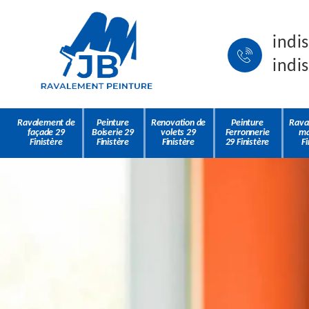
indi
indi
Ravalement de
Peinture
Renovation de
Peinture
Rava
façade 29
Boiserie 29
volets 29
Ferronnerie
ma
Finistère
Finistère
Finistère
29 Finistère
Fi