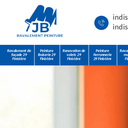
indi
indi
Ravalement de
Peinture
Renovation de
Peinture
Rava
façade 29
Boiserie 29
volets 29
Ferronnerie
ma
Finistère
Finistère
Finistère
29 Finistère
Fi