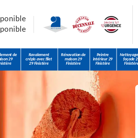
sponible
sponible
lement de
Ravalement
Rénovation de
Peintre
Nettoyage
ison 29
crépis avec filet
maison 29
intérieur 29
façade 2
nistère
29 Finistère
Finistère
Finistère
Finistèr