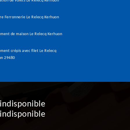
tion de volets Le Relecq Kerhuon
re Ferronnerie Le Relecq Kerhuon
ement de maison Le Relecq Kerhuon
ment crépis avec filet Le Relecq
on 29480
indisponible
indisponible