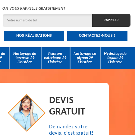
ON VOUS RAPPELLE GRATUITEMENT
NOS RÉALISATIONS
CONTACTEZ-NOUS !
 de
Nettoyage de
Peinture
Nettoyage de
Hydrofuge de
9
terrasse 29
extérieure 29
pignon 29
façade 29
e
Finistère
Finistère
Finistère
Finistère
DEVIS
GRATUIT
Demandez votre
devis, c'est gratuit!