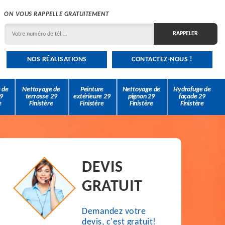
ON VOUS RAPPELLE GRATUITEMENT
NOS RÉALISATIONS
CONTACTEZ-NOUS !
 de
Nettoyage de
Peinture
Nettoyage de
Hydrofuge de
9
terrasse 29
extérieure 29
pignon 29
façade 29
e
Finistère
Finistère
Finistère
Finistère
DEVIS
GRATUIT
Demandez votre
devis, c'est gratuit!