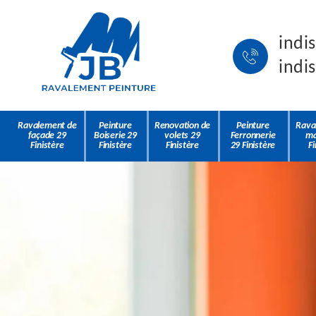
indi
indi
Ravalement de
Peinture
Renovation de
Peinture
Rava
façade 29
Boiserie 29
volets 29
Ferronnerie
ma
Finistère
Finistère
Finistère
29 Finistère
Fi