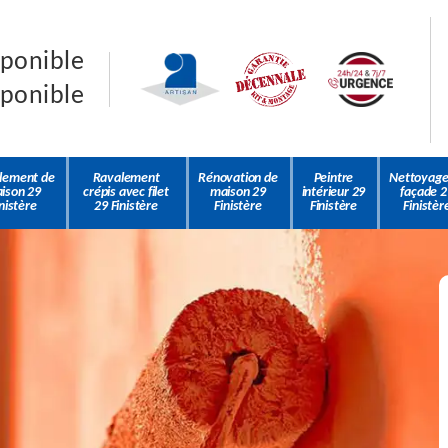
sponible
sponible
lement de
Ravalement
Rénovation de
Peintre
Nettoyage
ison 29
crépis avec filet
maison 29
intérieur 29
façade 2
nistère
29 Finistère
Finistère
Finistère
Finistèr