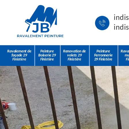
indi
indi
Ravalement de
Peinture
Renovation de
Peinture
Rava
façade 29
Boiserie 29
volets 29
Ferronnerie
ma
Finistère
Finistère
Finistère
29 Finistère
Fi