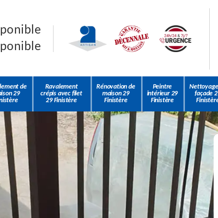
sponible
sponible
lement de
Ravalement
Rénovation de
Peintre
Nettoyage
ison 29
crépis avec filet
maison 29
intérieur 29
façade 2
nistère
29 Finistère
Finistère
Finistère
Finistèr