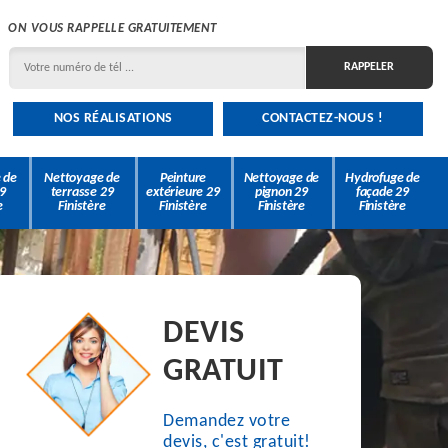
ON VOUS RAPPELLE GRATUITEMENT
NOS RÉALISATIONS
CONTACTEZ-NOUS !
 de
Nettoyage de
Peinture
Nettoyage de
Hydrofuge de
9
terrasse 29
extérieure 29
pignon 29
façade 29
e
Finistère
Finistère
Finistère
Finistère
DEVIS
GRATUIT
Demandez votre
devis, c'est gratuit!