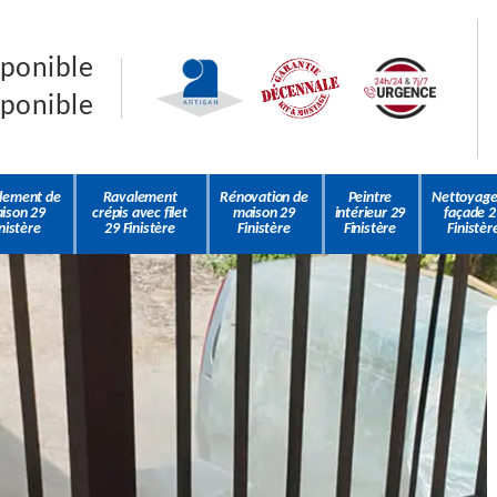
sponible
sponible
lement de
Ravalement
Rénovation de
Peintre
Nettoyage
ison 29
crépis avec filet
maison 29
intérieur 29
façade 2
nistère
29 Finistère
Finistère
Finistère
Finistèr