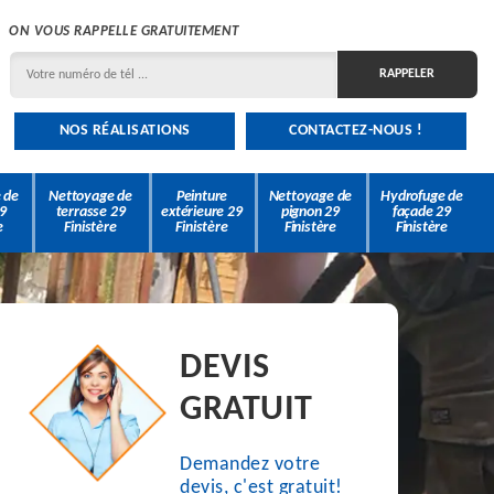
ON VOUS RAPPELLE GRATUITEMENT
NOS RÉALISATIONS
CONTACTEZ-NOUS !
 de
Nettoyage de
Peinture
Nettoyage de
Hydrofuge de
9
terrasse 29
extérieure 29
pignon 29
façade 29
e
Finistère
Finistère
Finistère
Finistère
DEVIS
GRATUIT
Demandez votre
devis, c'est gratuit!