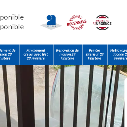
sponible
sponible
lement de
Ravalement
Rénovation de
Peintre
Nettoyage
ison 29
crépis avec filet
maison 29
intérieur 29
façade 2
nistère
29 Finistère
Finistère
Finistère
Finistèr