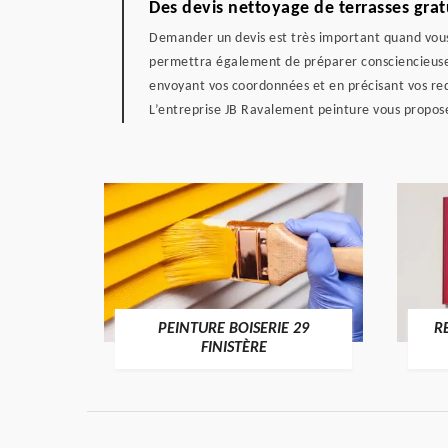
Des devis nettoyage de terrasses gra
Demander un devis est très important quand vous 
permettra également de préparer consciencieusem
envoyant vos coordonnées et en précisant vos re
L’entreprise JB Ravalement peinture vous propose
DE 29
PEINTURE BOISERIE 29
R
FINISTÈRE