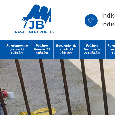
indi
indi
Ravalement de
Peinture
Renovation de
Peinture
Rava
façade 29
Boiserie 29
volets 29
Ferronnerie
ma
Finistère
Finistère
Finistère
29 Finistère
Fi