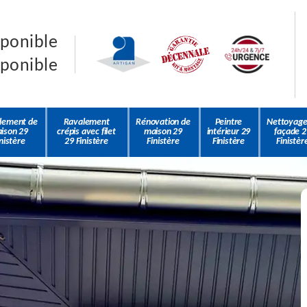
sponible
sponible
lement de
Ravalement
Rénovation de
Peintre
Nettoyage
ison 29
crépis avec filet
maison 29
intérieur 29
façade 2
nistère
29 Finistère
Finistère
Finistère
Finistèr