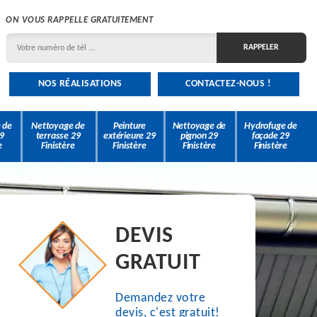
ON VOUS RAPPELLE GRATUITEMENT
NOS RÉALISATIONS
CONTACTEZ-NOUS !
 de
Nettoyage de
Peinture
Nettoyage de
Hydrofuge de
9
terrasse 29
extérieure 29
pignon 29
façade 29
e
Finistère
Finistère
Finistère
Finistère
DEVIS
GRATUIT
Demandez votre
devis, c'est gratuit!