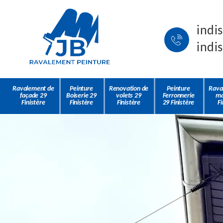
indi
indi
Ravalement de
Peinture
Renovation de
Peinture
Rava
façade 29
Boiserie 29
volets 29
Ferronnerie
ma
Finistère
Finistère
Finistère
29 Finistère
Fi