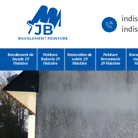
indi
indi
Ravalement de
Peinture
Renovation de
Peinture
Rava
façade 29
Boiserie 29
volets 29
Ferronnerie
ma
Finistère
Finistère
Finistère
29 Finistère
Fi