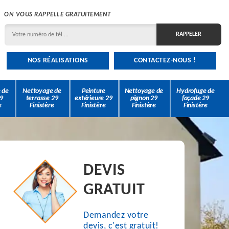
ON VOUS RAPPELLE GRATUITEMENT
NOS RÉALISATIONS
CONTACTEZ-NOUS !
 de
Nettoyage de
Peinture
Nettoyage de
Hydrofuge de
9
terrasse 29
extérieure 29
pignon 29
façade 29
e
Finistère
Finistère
Finistère
Finistère
DEVIS
GRATUIT
Demandez votre
devis, c'est gratuit!