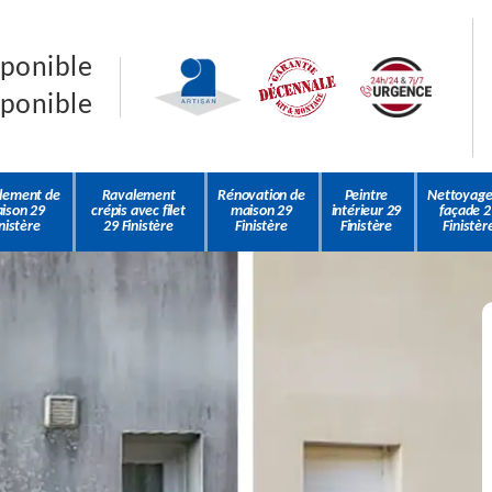
sponible
sponible
lement de
Ravalement
Rénovation de
Peintre
Nettoyage
ison 29
crépis avec filet
maison 29
intérieur 29
façade 2
nistère
29 Finistère
Finistère
Finistère
Finistèr