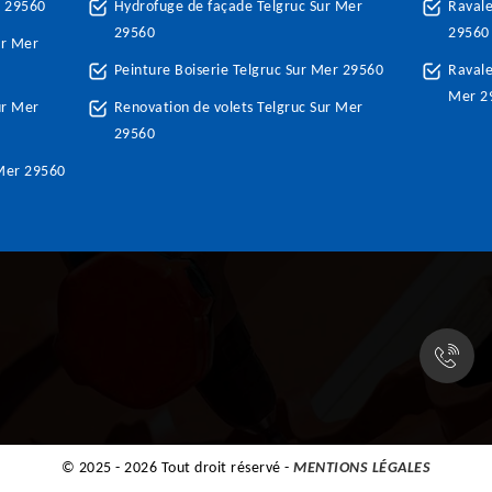
r 29560
Hydrofuge de façade Telgruc Sur Mer
Ravale
29560
29560
ur Mer
Peinture Boiserie Telgruc Sur Mer 29560
Ravale
Mer 2
ur Mer
Renovation de volets Telgruc Sur Mer
29560
 Mer 29560
© 2025 - 2026 Tout droit réservé -
MENTIONS LÉGALES