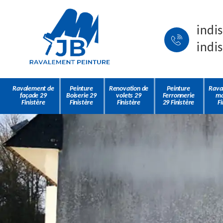
indi
indi
Ravalement de
Peinture
Renovation de
Peinture
Rava
façade 29
Boiserie 29
volets 29
Ferronnerie
ma
Finistère
Finistère
Finistère
29 Finistère
Fi