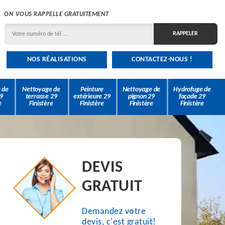
ON VOUS RAPPELLE GRATUITEMENT
NOS RÉALISATIONS
CONTACTEZ-NOUS !
 de
Nettoyage de
Peinture
Nettoyage de
Hydrofuge de
9
terrasse 29
extérieure 29
pignon 29
façade 29
e
Finistère
Finistère
Finistère
Finistère
DEVIS
GRATUIT
Demandez votre
devis, c'est gratuit!