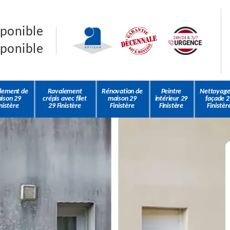
sponible
sponible
lement de
Ravalement
Rénovation de
Peintre
Nettoyage
ison 29
crépis avec filet
maison 29
intérieur 29
façade 2
nistère
29 Finistère
Finistère
Finistère
Finistèr